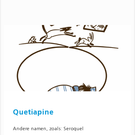
Quetiapine
Ga naar Quetiapine en bijwerkingen
voor kinderen en jongeren (25-100
Andere namen, zoals: Seroquel
milligram)