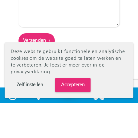
Deze website gebruikt functionele en analytische
cookies om de website goed te laten werken en
te verbeteren. Je leest er meer over in
de
privacyverklaring
.
Zelf instellen
Accepteren
Kenniscentrum Kinder- en
Jeugdpsychiatrie
Menu
ADHD
Brainwiki is gemaakt door het
Kenniscentrum Kinder- en
Angst
Jeugdpsychiatrie. Deze landelijke